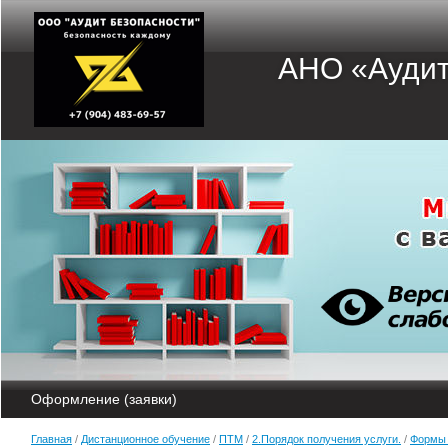
АНО «Аудит
Оформление (заявки)
Главная
/
Дистанционное обучение
/
ПТМ
/
2.Порядок получения услуги.
/
Формы 